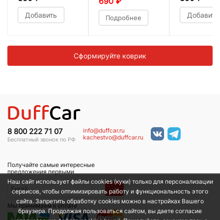
690
₽
Добавить
Добавить
Подробнее
Сформируйте коврик
info@duffcar.ru
8 800 222 71 07
kachestvo@duffcar.ru
Бесплатный звонок по РФ
Получайте самые интересные
предложения первыми
Наш сайт использует файлы cookies (куки) только для персонализации
→
сервисов, чтобы оптимизировать работу и функциональность этого
сайта. Запретить обработку cookies можно в настройках Вашего
Мы принимаем к оплате
браузера. Продолжая пользоваться сайтом, вы даете согласие