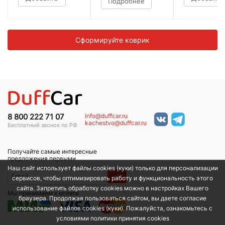
Подробнее
Сформируйте коврик
info@duffcar.ru
8 800 222 71 07
kachestvo@duffcar.ru
Бесплатный звонок по РФ
Получайте самые интересные
предложения первыми
Наш сайт использует файлы cookies (куки) только для персонализации
→
сервисов, чтобы оптимизировать работу и функциональность этого
сайта. Запретить обработку cookies можно в настройках Вашего
Мы принимаем к оплате
браузера. Продолжая пользоваться сайтом, вы даете согласие
использование файлов cookies (куки). Пожалуйста, ознакомьтесь с
условиями политики принятия сookies