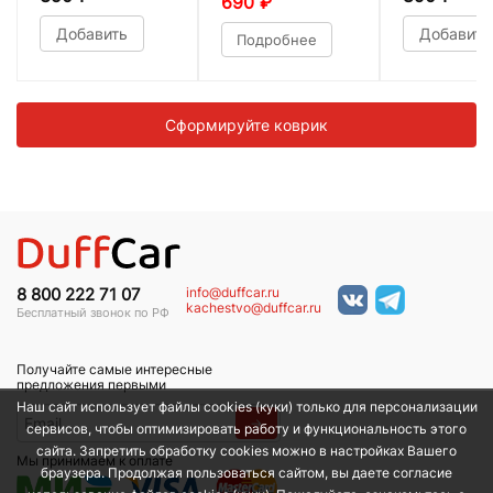
690
₽
Добавить
Добавить
Подробнее
Сформируйте коврик
info@duffcar.ru
8 800 222 71 07
kachestvo@duffcar.ru
Бесплатный звонок по РФ
Получайте самые интересные
предложения первыми
Наш сайт использует файлы cookies (куки) только для персонализации
→
сервисов, чтобы оптимизировать работу и функциональность этого
сайта. Запретить обработку cookies можно в настройках Вашего
Мы принимаем к оплате
браузера. Продолжая пользоваться сайтом, вы даете согласие