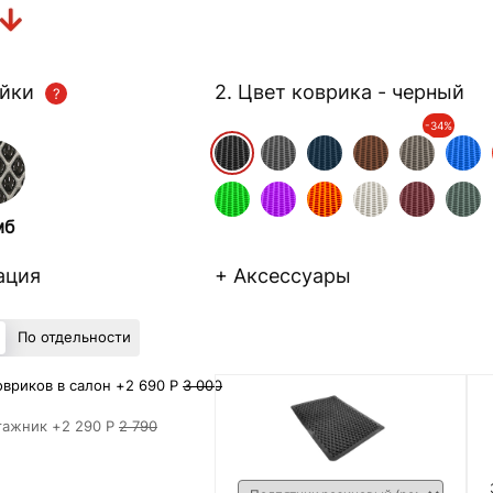
ейки
2. Цвет коврика
- черный
-34%
мб
ация
+ Аксессуары
По отдельности
вриков в салон +
2 690 Р
3 000
гажник +
2 290 Р
2 790