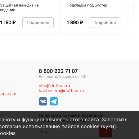
Защитная накидка на
Подкладка под бустер
Ав
сидение
ал
4 
1 190
₽
1 890
₽
Подробнее
Подробнее
3 
8 800 222 71 07
Бесплатный звонок по РФ
info@duffcar.ru
kachestvo@duffcar.ru
нальных
Получайте самые интересные
работу и функциональность этого сайта. Запретить
предложения первыми
огласие использование файлов cookies (куки).
→
ookies